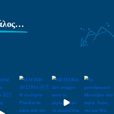
γάλος…