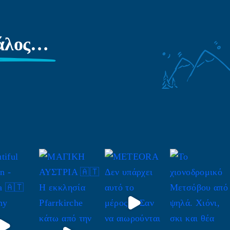
γάλος…