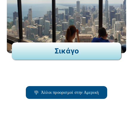
Σικάγο
Άλλοι προορισμοί στην Αμερική