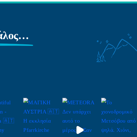
γάλος…