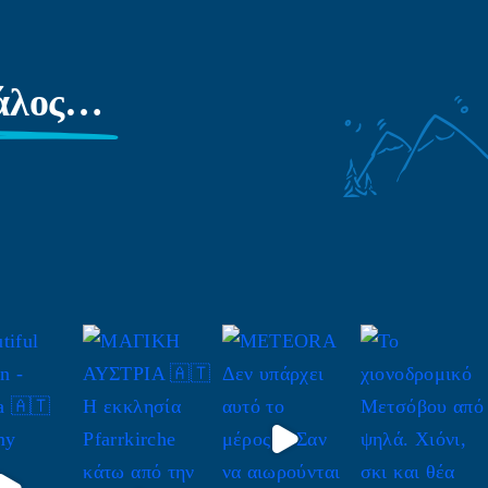
γάλος…