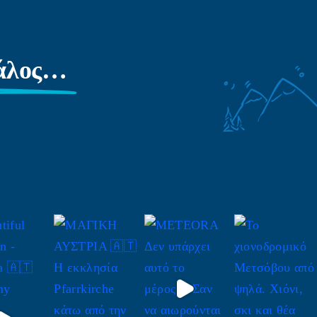
γάλος…