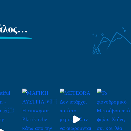
γάλος…