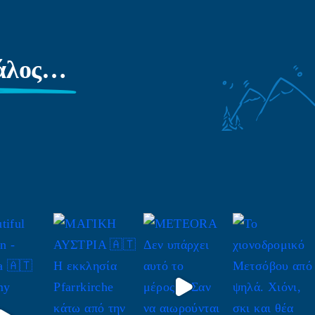
γάλος…